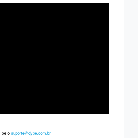
suporte@dype.com.br
 pelo