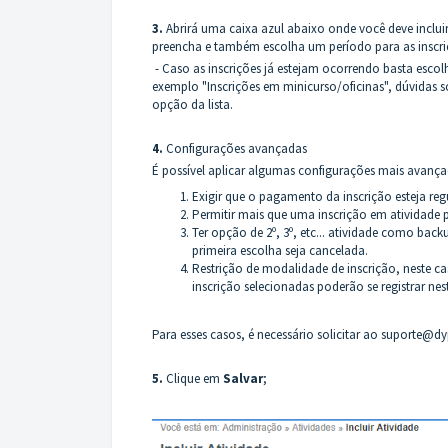
3.
Abrirá uma caixa azul abaixo onde você deve inclui
preencha e também escolha um período para as inscri
- Caso as inscrições já estejam ocorrendo basta esco
exemplo "Inscrições em minicurso/oficinas", dúvidas 
opção da lista.
4.
Configurações avançadas
É possível aplicar algumas configurações mais avanç
Exigir que o pagamento da inscrição esteja regu
Permitir mais que uma inscrição em atividade po
Ter opção de 2º, 3º, etc... atividade como ba
primeira escolha seja cancelada.
Restrição de modalidade de inscrição, neste c
inscrição selecionadas poderão se registrar nes
Para esses casos, é necessário solicitar ao
suporte@dy
5.
Clique em
S
alvar
;