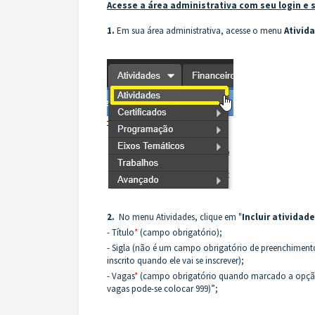
Acesse a área administrativa com seu login e 
1.
Em sua área administrativa, acesse o menu
Ativid
2.
No menu Atividades, clique em "
Incluir
atividade
- Título
*
(campo obrigatório);
- Sigla (não é um campo obrigatório de preenchiment
inscrito quando ele vai se inscrever);
- Vagas
*
(campo obrigatório quando marcado a opçã
vagas pode-se colocar 999)”;