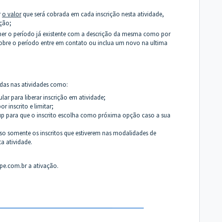
r
o valor
que será cobrada em cada inscrição nesta atividade,
ção;
lher o período já existente com a descrição da mesma como por
sobre o período entre em contato ou inclua um novo na ultima
adas nas atividades como:
lar para liberar inscrição em atividade;
r inscrito e limitar;
ckup para que o inscrito escolha como próxima opção caso a sua
aso somente os inscritos que estiverem nas modalidades de
ta atividade.
pe.com.br
a ativação.