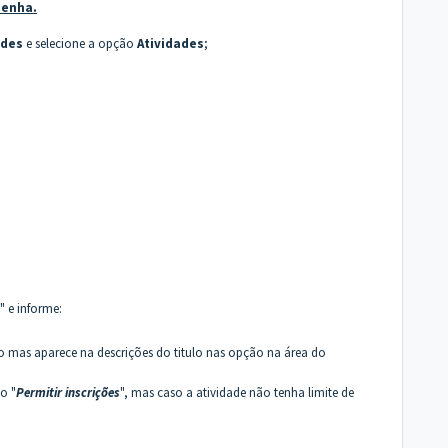
senha.
ades
e selecione a opção
Atividades
;
" e informe:
o mas aparece na descrições do titulo nas opção na área do
o "
Permitir inscrições
", mas caso a atividade não tenha limite de