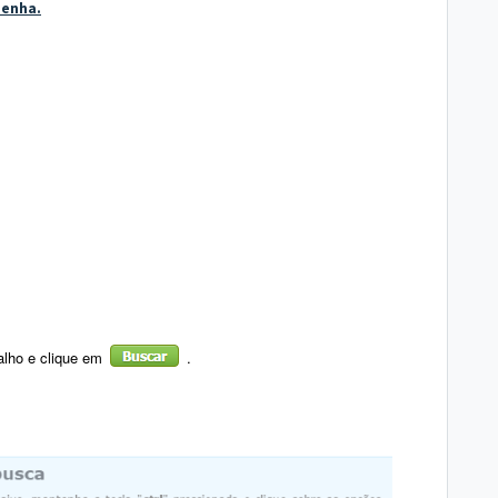
senha.
alho e clique em
.