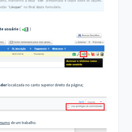
te usuário
(
)
ador
localizada no canto superior direito da página;
esumo
de um trabalho.