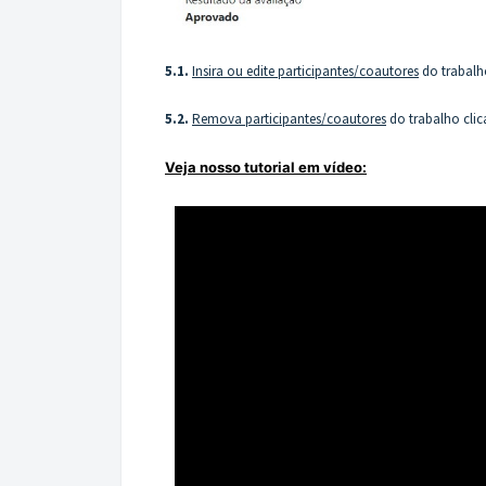
5.1.
Insira ou edite participantes/coautores
do trabalh
5.2.
Remova participantes/coautores
do trabalho cli
Veja nosso tutorial em vídeo: