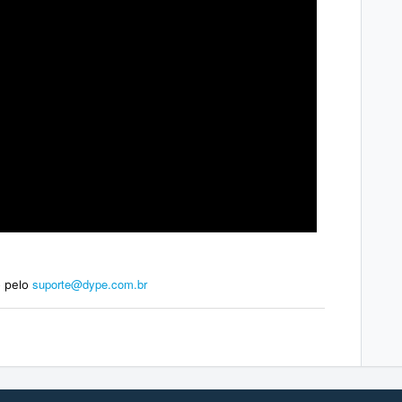
suporte@dype.com.br
 pelo